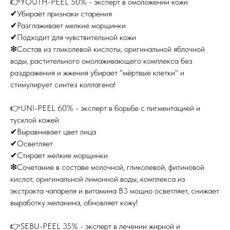
👉YOUTH-PEEL 50% - эксперт в омоложении кожи
✔Убирает признаки старения
✔Разглаживает мелкие морщинки
✔Подходит для чувствительной кожи
❇Состав из гликолевой кислоты, оригинальной яблочной
воды, растительного омолаживающего комплекса без
раздражения и жжения убирает "мёртвые клетки" и
стимулирует синтез коллагена!
⠀
👉UNI-PEEL 60% - эксперт в борьбе с пигментацией и
тусклой кожей
✔Выравнивает цвет лица
✔Осветляет
✔Стирает мелкие морщинки
❇Сочетание в составе молочной, гликолевой, фитиновой
кислот, оригинальной лимонной воды, комплекса из
экстракта чапареля и витамина В3 мощно осветляет, снижает
выработку меланина, обновляет кожу!
⠀
👉SEBU-PEEL 35% - эксперт в лечении жирной и