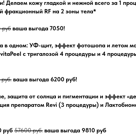
и! Делаем кожу гладкой и нежной всего за 1 про
 фракционный RF на 2 зоны тела*
 руб
ваша выгода 7050!
та в одном: УФ-щит, эффект фотошопа и летом м
evitaPeel с тригалозой 4 процедуры и 4 процеду
руб.
ваша выгода 6200 руб!
е, защита от солнца и пигментации и эффект «д
ция препаратом Revi (3 процедуры) и Лактобион
0 руб
57600 руб.
ваша выгода 9810 руб