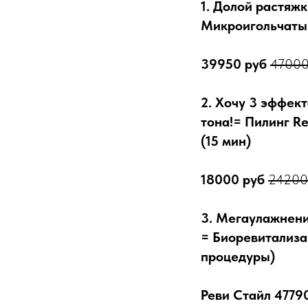
1. Долой растяжк
Микроигольчатый
39950 руб
47000
2. Хочу 3 эффек
тона!= Пилинг R
(15 мин)
18000 руб
24200 
3. Мегаулажнени
= Биоревитализа
процедуры)
Реви Стайл 4779