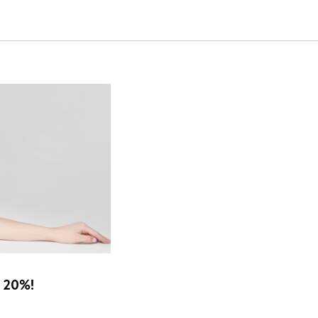
ица и
 20%!