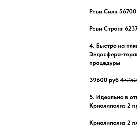
Реви Силк 56700
Реви Стронг 623
4. Быстро на пл
Эндосфера-терап
процедуры
39600 руб
47250
5. Идеально в о
Криолиполиз 2 п
Криолиполиз 2 п