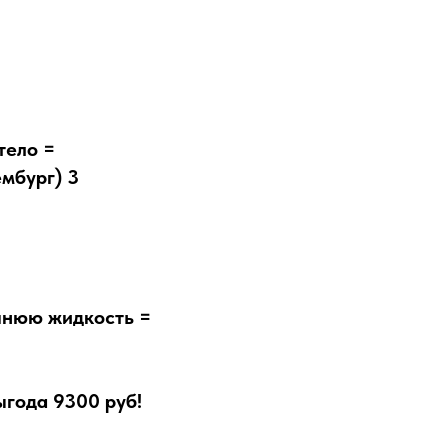
тело =
мбург) 3
шнюю жидкость =
ыгода 9300 руб!