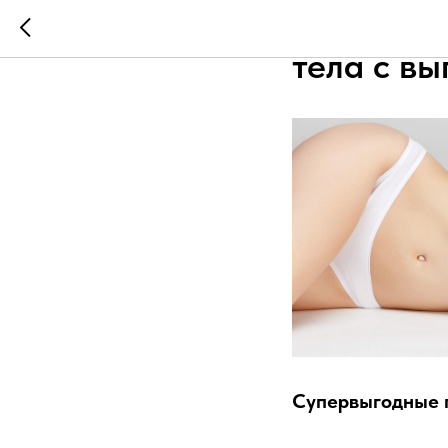
Новые ию
тела с в
Супервыгодные п