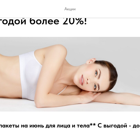
ньские комбо-пакеты для л
Акции
ыгодой более 20%!
акеты на июнь для лица и тела** С выгодой - до