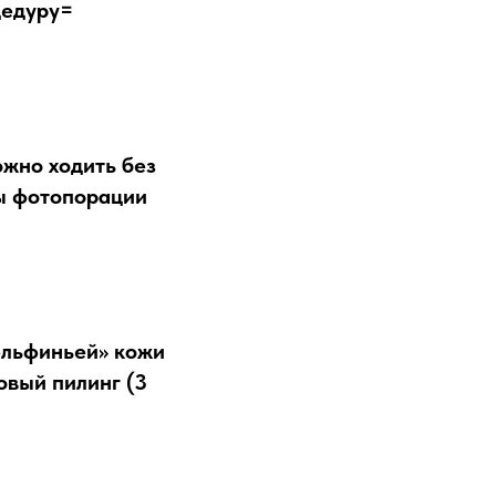
цедуру=
ожно ходить без
ры фотопорации
ельфиньей» кожи
овый пилинг (3