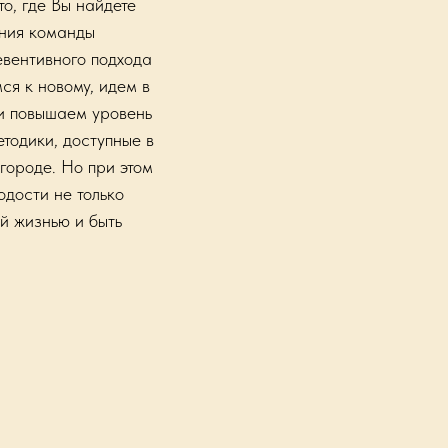
о, где Вы найдете
ения команды
евентивного подхода
ся к новому, идем в
 и повышаем уровень
тодики, доступные в
городе. Но при этом
одости не только
й жизнью и быть