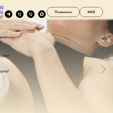
48
16
Позвонить
MAX
/1
у!
йте сами