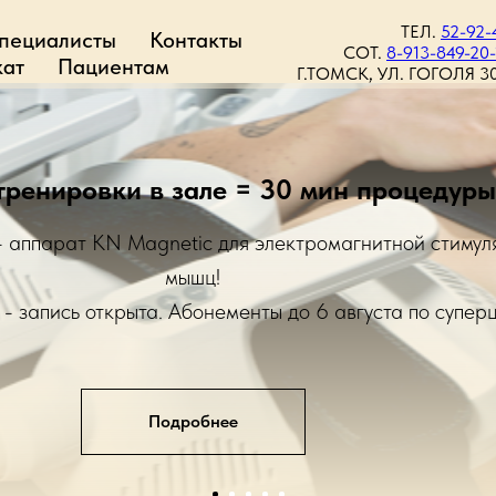
ТЕЛ.
52-92-
пециалисты
Контакты
СОТ.
8-913-849-20-
ат
Пациентам
Г.ТОМСК, УЛ. ГОГОЛЯ 30
ные и сильные процедуры - акция на горячую классик
-абонементы из 6 процедур и более вакуумно-роликового массажа: выбира
30 мин, 45 мин или 60 мин!
Подробнее