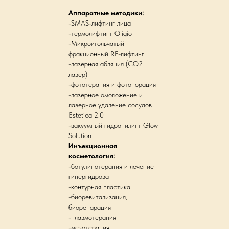
Аппаратные методики:
-SMAS-лифтинг лица
-термолифтинг Oligio
-Микроигольчатый
фракционный RF-лифтинг
-лазерная абляция (СО2
лазер)
-фототерапия и фотопорация
-лазерное омоложение и
лазерное удаление сосудов
Estetica 2.0
-вакуумный гидропилинг Glow
Solution
Инъекционная
косметология:
-ботулинотерапия и лечение
гипергидроза
-контурная пластика
-биоревитализация,
биорепарация
-плазмотерапия
-мезотерапия