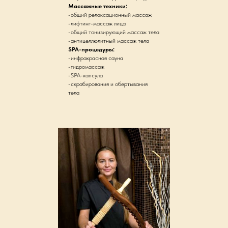
Массажные техники:
-общий релаксационный массаж
-лифтинг-массаж лица
-общий тонизирующий массаж тела
-антицеллюлитный массаж тела
SPA-процедуры:
-инфракрасная сауна
-гидромассаж
-SPA-капсула
-скрабирования и обертывания
тела