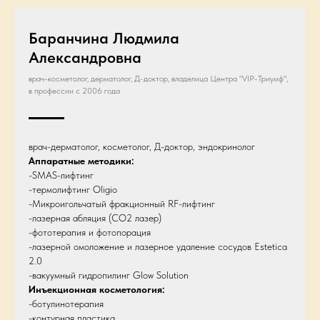
Баранчина Людмила
Александровна
врач-косметолог, дерматолог, Д-доктор, владелица Центра "VIP-Триумф",
в профессии с 2006 года
врач-дерматолог, косметолог, Д-доктор, эндокринолог
Аппаратные методики:
-SMAS-лифтинг
-термолифтинг Oligio
-Микроигольчатый фракционный RF-лифтинг
-лазерная абляция (СО2 лазер)
-фототерапия и фотопорация
-лазерной омоложение и лазерное удаление сосудов Estetica
2.0
-вакуумный гидропилинг Glow Solution
Инъекционная косметология:
-ботулинотерапия
-контурная пластика