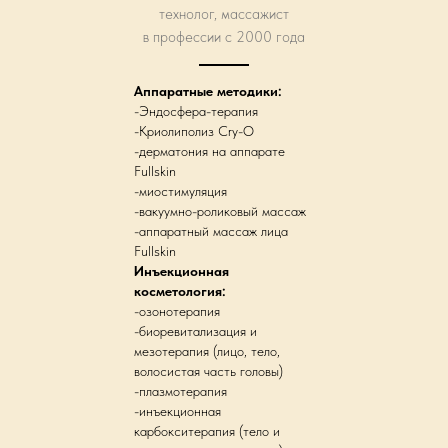
технолог, массажист
в профессии с 2000 года
Аппаратные методики:
-Эндосфера-терапия
-Криолиполиз Cry-O
-дерматония на аппарате
Fullskin
-миостимуляция
-вакуумно-роликовый массаж
-аппаратный массаж лица
Fullskin
Инъекционная
косметология:
-озонотерапия
-биоревитализация и
мезотерапия (лицо, тело,
волосистая часть головы)
-плазмотерапия
-инъекционная
карбокситерапия (тело и