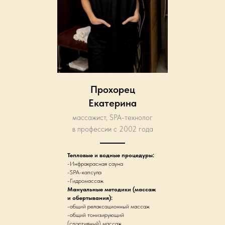
Прохорец
Екатерина
массажист, SPA-технолог
в профессии с 2002 года
Тепловые и водные процедуры:
-Инфракрасная сауна
-SPA-капсула
-Гидромассаж
Мануальные методики (массаж
и обертывания):
-общий релаксационный массаж
-общий тонизирующий
(спортивный) массаж