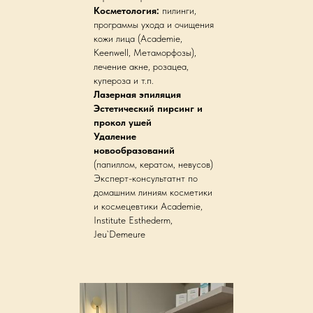
Косметология:
пилинги,
программы ухода и очищения
кожи лица (Academie,
Keenwell, Метаморфозы),
лечение акне, розацеа,
купероза и т.п.
Лазерная эпиляция
Эстетический пирсинг и
прокол ушей
Удаление
новообразований
(папиллом, кератом, невусов)
Эксперт-консультатнт по
домашним линиям косметики
и космецевтики Academie,
Institute Esthederm,
Jeu`Demeure