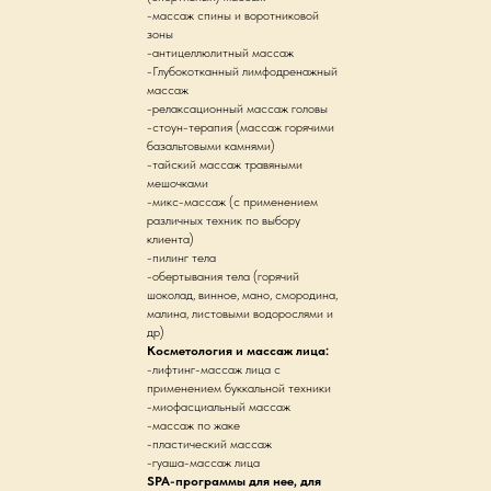
-массаж спины и воротниковой
зоны
-антицеллюлитный массаж
-Глубокотканный лимфодренажный
массаж
-релаксационный массаж головы
-стоун-терапия (массаж горячими
базальтовыми камнями)
-тайский массаж травяными
мешочками
-микс-массаж (с применением
различных техник по выбору
клиента)
-пилинг тела
-обертывания тела (горячий
шоколад, винное, мано, смородина,
малина, листовыми водорослями и
др)
Косметология и массаж лица:
-лифтинг-массаж лица с
применением буккальной техники
-миофасциальный массаж
-массаж по жаке
-пластический массаж
-гуаша-массаж лица
SPA-программы для нее, для