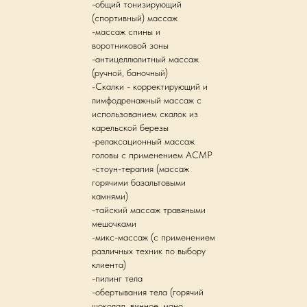
-общий тонизирующий
(спортивный) массаж
-массаж спины и
воротниковой зоны
-антицеллюлитный массаж
(ручной, баночный)
-Скалки - корректирующий и
лимфодренажный массаж с
использованием скалок из
карельской березы
-релаксационный массаж
головы с применением АСМР
-стоун-терапия (массаж
горячими базальтовыми
камнями)
-тайский массаж травяными
мешочками
-микс-массаж (с применением
различных техник по выбору
клиента)
-пилинг тела
-обертывания тела (горячий
шоколад, винное, мано,