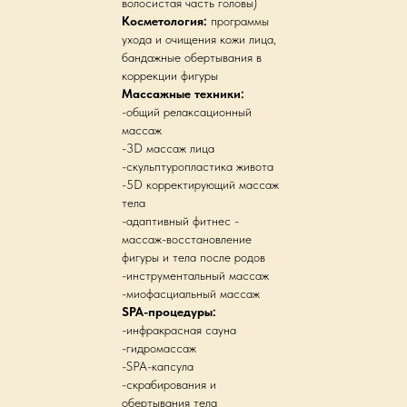
волосистая часть головы)
Косметология:
программы
ухода и очищения кожи лица,
бандажные обертывания в
коррекции фигуры
Массажные техники:
-общий релаксационный
массаж
-3D массаж лица
-скульптуропластика живота
-5D корректирующий массаж
тела
-адаптивный фитнес -
массаж-восстановление
фигуры и тела после родов
-инструментальный массаж
-миофасциальный массаж
SPA-процедуры:
-инфракрасная сауна
-гидромассаж
-SPA-капсула
-скрабирования и
обертывания тела