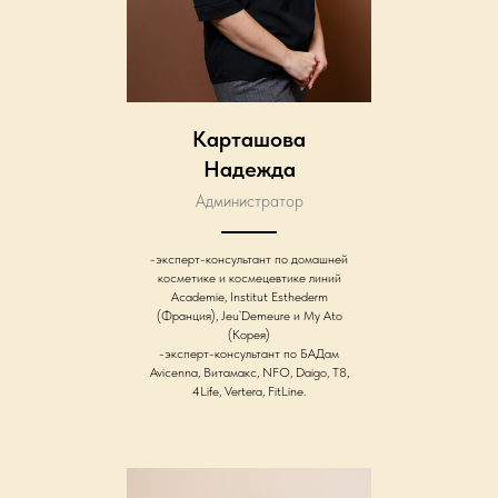
Карташова
Надежда
Администратор
-эксперт-консультант по домашней
косметике и космецевтике линий
Academie, Institut Esthederm
(Франция), Jeu`Demeure и My Ato
(Корея)
-эксперт-консультант по БАДам
Avicenna, Витамакс, NFO, Daigo, T8,
4Life, Vertera, FitLine.