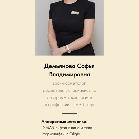
Демьянова Софья
Владимировна
врач-косметолог,
дерматолог, специалист по
лазерным технологиям
в профессии с 1998 года
Аппаратные методики:
-SMAS-лифтинг лица и тела
-термолифтинг Oligio