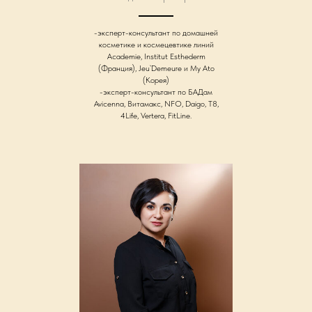
-эксперт-консультант по домашней
косметике и космецевтике линий
Academie, Institut Esthederm
(Франция), Jeu`Demeure и My Ato
(Корея)
-эксперт-консультант по БАДам
Avicenna, Витамакс, NFO, Daigo, T8,
4Life, Vertera, FitLine.