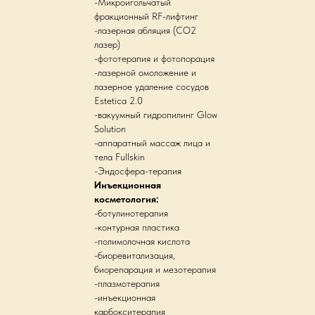
-Микроигольчатый
фракционный RF-лифтинг
-лазерная абляция (СО2
лазер)
-фототерапия и фотопорация
-лазерной омоложение и
лазерное удаление сосудов
Estetica 2.0
-вакуумный гидропилинг Glow
Solution
-аппаратный массаж лица и
тела Fullskin
-Эндосфера-терапия
Инъекционная
косметология:
-ботулинотерапия
-контурная пластика
-полимолочная кислота
-биоревитализация,
биорепарация и мезотерапия
-плазмотерапия
-инъекционная
карбокситерапия