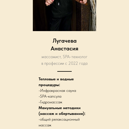
Лугачева
Анастасия
массажист, SPA-технолог
в профессии с 2022 года
Тепловые и водные
процедуры:
-Инфракрасная сауна
-SPA-капсула
-Гидромассаж
Мануальные методики
(массаж и обертывания):
-общий релаксационный
массаж