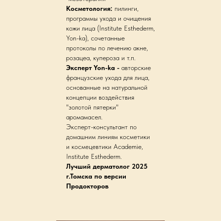
Косметология:
пилинги,
программы ухода и очищения
кожи лица (Institute Esthederm,
Yon-ka), сочетанные
протоколы по лечению акне,
розацеа, купероза и т.п.
Эксперт Yon-ka -
авторские
французские ухода для лица,
основанные на натуральной
концепции воздействия
"золотой пятерки"
аромамасел.
Эксперт-консультант по
домашним линиям косметики
и космецевтики Academie,
Institute Esthederm.
Лучший дерматолог 2025
г.Томска по версии
Продокторов