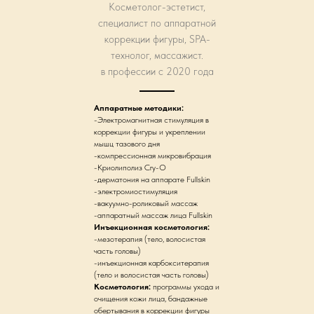
Косметолог-эстетист,
специалист по аппаратной
коррекции фигуры, SPA-
технолог, массажист.
в профессии с 2020 года
Аппаратные методики:
-Электромагнитная стимуляция в
коррекции фигуры и укреплении
мышц тазового дня
-компрессионная микровибрация
-Криолиполиз Cry-O
-дерматония на аппарате Fullskin
-электромиостимуляция
-вакуумно-роликовый массаж
-аппаратный массаж лица Fullskin
Инъекционная косметология:
-мезотерапия (тело, волосистая
часть головы)
-инъекционная карбокситерапия
(тело и волосистая часть головы)
Косметология:
программы ухода и
очищения кожи лица, бандажные
обертывания в коррекции фигуры