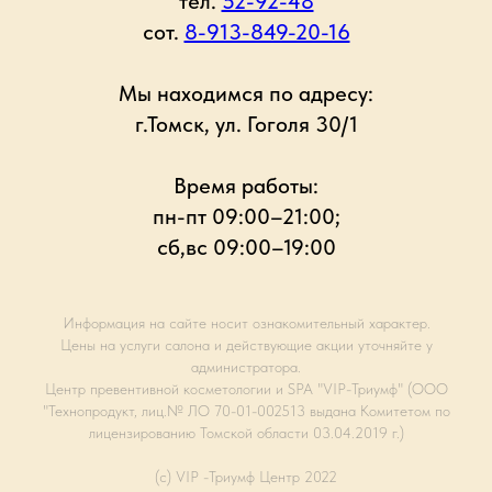
тел.
52-92-48
сот.
8-913-849-20-16
Мы находимся по адресу:
г.Томск, ул. Гоголя 30/1
Время работы:
пн-пт 09:00–21:00;
сб,вс 09:00–19:00
Информация на сайте носит ознакомительный характер.
Цены на услуги салона и действующие акции уточняйте у
администратора.
Центр превентивной косметологии и SPA "VIP-Триумф" (ООО
"Технопродукт, лиц.№ ЛО 70-01-002513 выдана Комитетом по
лицензированию Томской области 03.04.2019 г.)
(с) VIP -Триумф Центр 2022