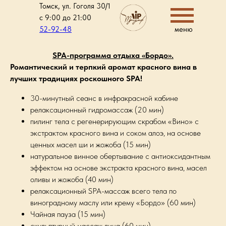
Томск, ул. Гоголя 30/1
с 9:00 до 21:00
52-92-48
меню
SPA-программа отдыха «Бордо».
Романтический и терпкий аромат красного вина в
лучших традициях роскошного SPA!
30-минутный сеанс в инфракрасной кабине
релаксационный гидромассаж (20 мин)
пилинг тела с регенерирующим скрабом «Вино» с
экстрактом красного вина и соком алоэ, на основе
ценных масел ши и жожоба (15 мин)
натуральное винное обертывание с антиоксидантным
эффектом на основе экстракта красного вина, масел
оливы и жожоба (40 мин)
релаксационный SPA-массаж всего тела по
виноградному маслу или крему «Бордо» (60 мин)
Чайная пауза (15 мин)
скульптурный массаж лица (60 мин)