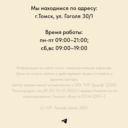
Мы находимся по адресу:
г.Томск, ул. Гоголя 30/1
Время работы:
пн-пт 09:00–21:00;
сб,вс 09:00–19:00
Информация на сайте носит ознакомительный характер.
Цены на услуги салона и действующие акции уточняйте у
администратора.
Центр превентивной косметологии и SPA "VIP-Триумф" (ООО
"Технопродукт, лиц.№ ЛО 70-01-002513 выдана Комитетом по
лицензированию Томской области 03.04.2019 г.)
(с) VIP -Триумф Центр 2022