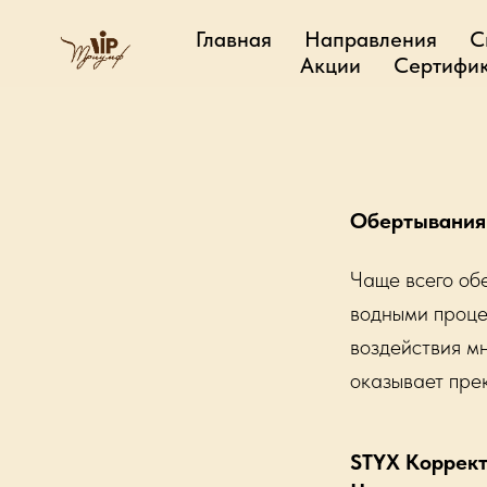
Главная
Направления
С
Акции
Сертифик
Обертывания
Чаще всего об
водными проце
воздействия м
оказывает пре
STYX Коррек