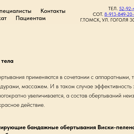
ТЕЛ.
52-92-
пециалисты
Контакты
СОТ.
8-913-849-20-
ат
Пациентам
Г.ТОМСК, УЛ. ГОГОЛЯ 30
 тела
ертывания применяются в сочетании с аппаратными, 
дурами, массажем. И в таком случае эффективность 
ногократно увеличивается, а состав обертываний неи
красное действие.
тирующие бандажные обертывания Виски-пелен