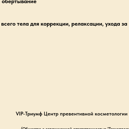
е обертывание
всего тела для коррекции, релаксации, ухода за
VIP-Триумф Центр превентивной косметологии 
(Общество с ограниченной ответственностью "Технопроду