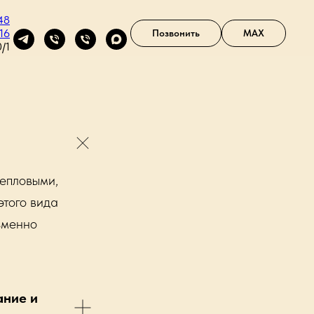
48
16
Позвонить
MAX
/1
тепловыми,
этого вида
зменно
ание и