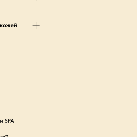
 кожей
и SPA
кт")